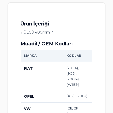
Ürün İçeriği
? ÖLÇÜ 400mm ?
Muadil / OEM Kodları
MARKA
KODLAR
(2010›),
FIAT
[906],
(2006›),
[W639]
[X12], (2012›)
OPEL
[2E, 2F],
VW