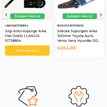
LANCIA51738854
BOSCH3397011630
Silgi Kolu+süpürge Arka
Silecek Süpürgesi Arka
Fiat Doblo | LANCIA
300mm Toyota Auris
51738854
Verso Yaris Hyundai İ20
Avensis RAV4 Grande
₺264,86
Vitara Discovery Auris
Yaris Kia Rio | BOSCH
3397011630