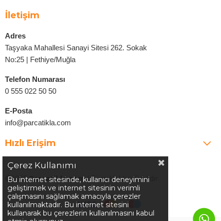
İletişim
Adres
Taşyaka Mahallesi Sanayi Sitesi 262. Sokak
No:25 | Fethiye/Muğla
Telefon Numarası
0 555 022 50 50
E-Posta
info@parcatikla.com
Hızlı Erişim
Çerez Kullanımı
©2025
Parcatikla.com
| Tüm Hakları Saklıdır.
Bu internet sitesinde, kullanıcı deneyimini
geliştirmek ve internet sitesinin verimli
çalışmasını sağlamak amacıyla çerezler
kullanılmaktadır. Bu internet sitesini
kullanarak bu çerezlerin kullanılmasını kabul