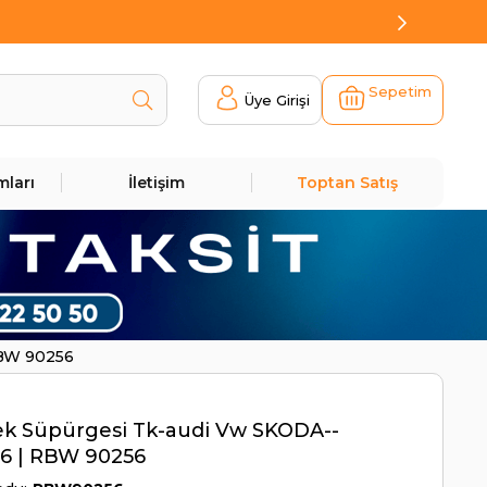
Sepetim
Üye Girişi
mları
İletişim
Toptan Satış
RBW 90256
ek Süpürgesi Tk-audi Vw SKODA--
6 | RBW 90256