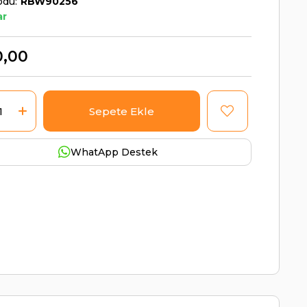
odu
RBW90256
ar
0,00
WhatApp Destek