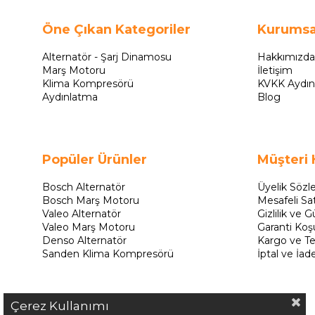
Öne Çıkan Kategoriler
Kurumsa
Alternatör - Şarj Dinamosu
Hakkımızda
Marş Motoru
İletişim
Klima Kompresörü
KVKK Aydın
Aydınlatma
Blog
Popüler Ürünler
Müşteri 
Bosch Alternatör
Üyelik Sözl
Bosch Marş Motoru
Mesafeli Sa
Valeo Alternatör
Gizlilik ve G
Valeo Marş Motoru
Garanti Koşu
Denso Alternatör
Kargo ve Te
Sanden Klima Kompresörü
İptal ve İad
Çerez Kullanımı