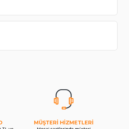
O
MÜŞTERİ HİZMETLERİ
0 TL ve
Mesai saatlerinde müşteri