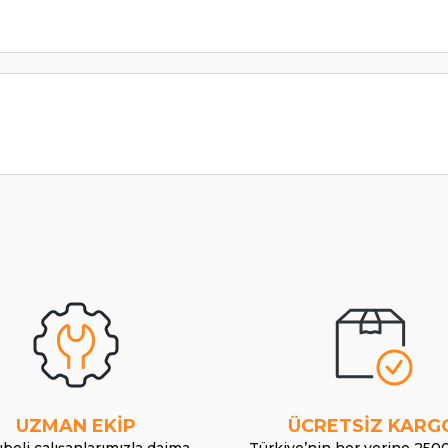
UZMAN EKİP
ÜCRETSİZ KARG
beli çalışanlarımızla daima
Türkiye’nin her yerine 250