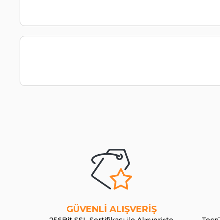
GÜVENLİ ALIŞVERİŞ
256Bit SSL Sertifikası ile Alışverişte
Tecrü