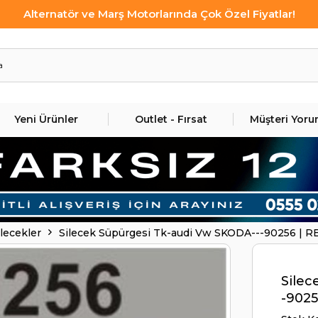
Alternatör ve Marş Motorlarında Çok Özel Fiyatlar!
Yeni Ürünler
Outlet - Fırsat
Müşteri Yoru
ilecekler
Silecek Süpürgesi Tk-audi Vw SKODA---90256 | 
Silec
-9025