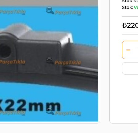
Stok K
Stok:
V
₺22