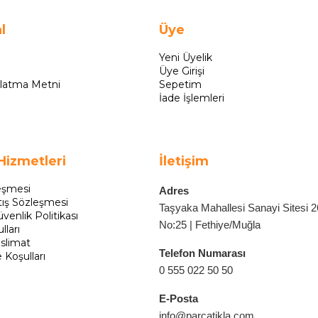
l
Üye
Yeni Üyelik
Üye Girişi
latma Metni
Sepetim
İade İşlemleri
Hizmetleri
İletişim
eşmesi
Adres
tış Sözleşmesi
Taşyaka Mahallesi Sanayi Sitesi 
üvenlik Politikası
No:25 | Fethiye/Muğla
lları
slimat
Telefon Numarası
e Koşulları
0 555 022 50 50
E-Posta
info@parcatikla.com