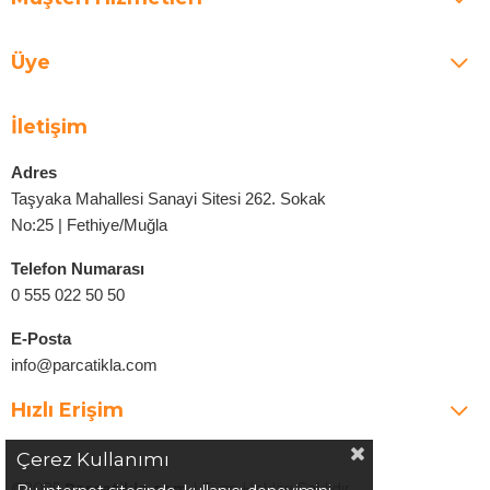
Üye
İletişim
Adres
Taşyaka Mahallesi Sanayi Sitesi 262. Sokak
No:25 | Fethiye/Muğla
Telefon Numarası
0 555 022 50 50
E-Posta
info@parcatikla.com
Hızlı Erişim
Çerez Kullanımı
©2025
Parcatikla.com
| Tüm Hakları Saklıdır.