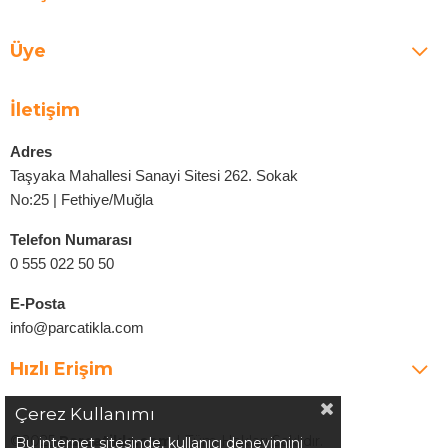
Üye
İletişim
Adres
Taşyaka Mahallesi Sanayi Sitesi 262. Sokak
No:25 | Fethiye/Muğla
Telefon Numarası
0 555 022 50 50
E-Posta
info@parcatikla.com
Hızlı Erişim
Çerez Kullanımı
©2025
Parcatikla.com
| Tüm Hakları Saklıdır.
Bu internet sitesinde, kullanıcı deneyimini