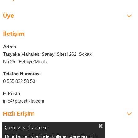
Üye
İletişim
Adres
Taşyaka Mahallesi Sanayi Sitesi 262. Sokak
No:25 | Fethiye/Muğla
Telefon Numarası
0 555 022 50 50
E-Posta
info@parcatikla.com
Hızlı Erişim
Çerez Kullanımı
©2025
Parcatikla.com
| Tüm Hakları Saklıdır.
Bu internet sitesinde, kullanıcı deneyimini