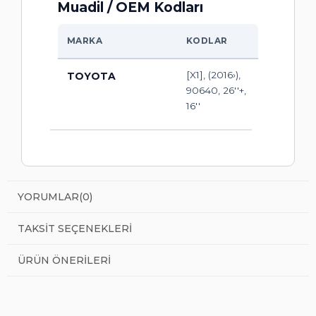
Muadil / OEM Kodları
MARKA
KODLAR
[X1], (2016›),
TOYOTA
90640, 26''+,
16''
YORUMLAR
(0)
TAKSIT SEÇENEKLERI
ÜRÜN ÖNERILERI