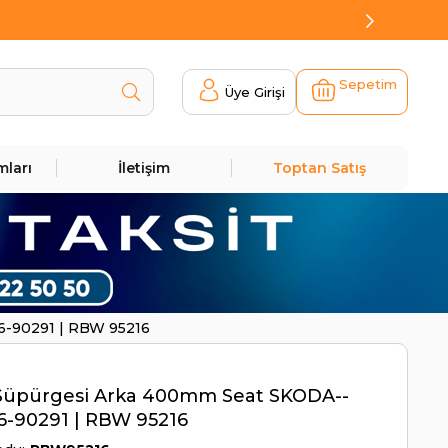
Sepetim
Üye Girişi
mları
İletişim
Toptan Satış
6-90291 | RBW 95216
 Süpürgesi Arka 400mm Seat SKODA--
6-90291 | RBW 95216