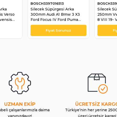
BOSCH3397016513
BOSCH339
Arka
Silecek Süpürgesi Arka
Silecek S
s Verso
300mm Audi A1 Bmw 3 X3
250mm Vw 
Avensis
Ford Focus IV Ford Puma
8 VIII 19-
Mercedes E GLS Serisi Skoda
Uzun Piml
s Kia Rio |
Fabia II Vw Golf Touran |
33970168
0
BOSCH 3397016513
UZMAN EKİP
ÜCRETSİZ KARG
beli çalışanlarımızla daima
Türkiye’nin her yerine 250
yanınızdayız!
üzeri ücretsiz kargo!