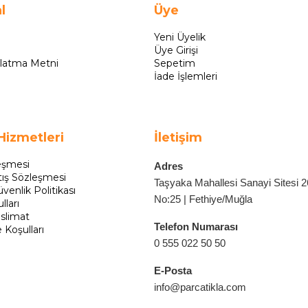
l
Üye
Yeni Üyelik
Üye Girişi
latma Metni
Sepetim
İade İşlemleri
Hizmetleri
İletişim
eşmesi
Adres
tış Sözleşmesi
Taşyaka Mahallesi Sanayi Sitesi 
üvenlik Politikası
No:25 | Fethiye/Muğla
lları
slimat
Telefon Numarası
e Koşulları
0 555 022 50 50
E-Posta
info@parcatikla.com