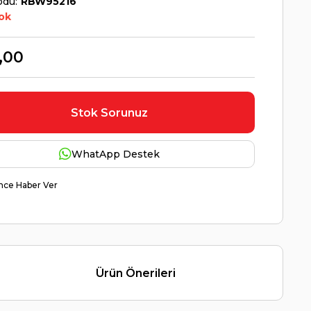
odu
RBW95216
ok
,00
Stok Sorunuz
WhatApp Destek
nce Haber Ver
Ürün Önerileri