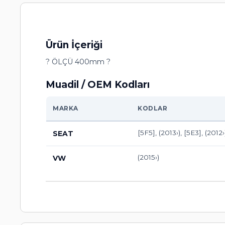
Ürün İçeriği
? ÖLÇÜ 400mm ?
Muadil / OEM Kodları
MARKA
KODLAR
[5F5], (2013›), [5E3], (2012
SEAT
(2015›)
VW