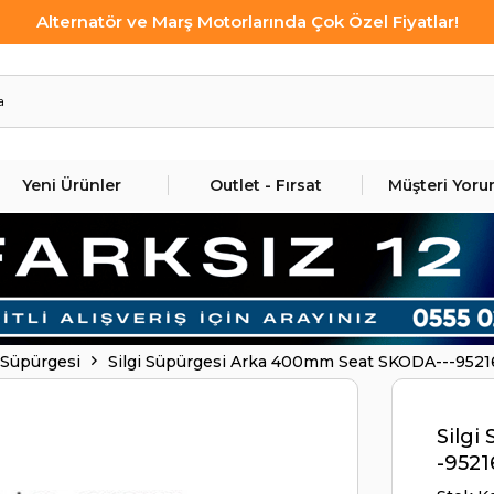
Alternatör ve Marş Motorlarında Çok Özel Fiyatlar!
Yeni Ürünler
Outlet - Fırsat
Müşteri Yoru
 Süpürgesi
Silgi Süpürgesi Arka 400mm Seat SKODA---9521
Silgi
-9521