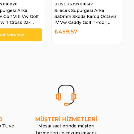
7016826
BOSCH3397016317
üpürgesi Arka
Silecek Süpürgesi Arka
Golf VIII Vw Golf
330mm Skoda Karoq Octavia
 Vw T Cross 23-
IV Vw Caddy Golf T-roc |
i | BOSCH
BOSCH 3397016317
₺459,57
26
O
MÜŞTERİ HİZMETLERİ
0 TL ve
Mesai saatlerinde müşteri
hizmetleri ile çözüm imkanı!