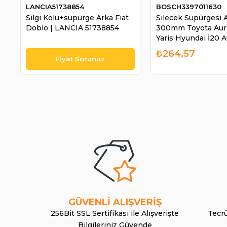
LANCIA51738854
BOSCH3397011630
Silgi Kolu+süpürge Arka Fiat
Silecek Süpürgesi 
Doblo | LANCIA 51738854
300mm Toyota Auri
Yaris Hyundai İ20 
RAV4 Grande Vitara
₺264,57
Discovery Auris Yari
BOSCH 339701163
GÜVENLİ ALIŞVERİŞ
256Bit SSL Sertifikası ile Alışverişte
Tecrü
Bilgileriniz Güvende