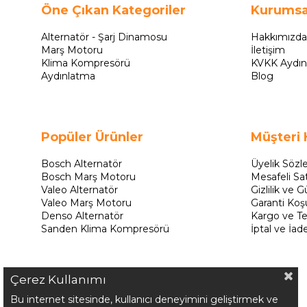
Öne Çıkan Kategoriler
Kurumsa
Alternatör - Şarj Dinamosu
Hakkımızda
Marş Motoru
İletişim
Klima Kompresörü
KVKK Aydın
Aydınlatma
Blog
Popüler Ürünler
Müşteri 
Bosch Alternatör
Üyelik Sözl
Bosch Marş Motoru
Mesafeli Sa
Valeo Alternatör
Gizlilik ve G
Valeo Marş Motoru
Garanti Koşu
Denso Alternatör
Kargo ve Te
Sanden Klima Kompresörü
İptal ve İad
Çerez Kullanımı
Bu internet sitesinde, kullanıcı deneyimini geliştirmek ve