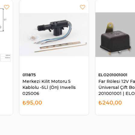
ELO201001001
ELO780135
ru 5
Far Rölesi 12V Far Rölesi
Mikro Röle
Inwells
Üniversal Çift Bobin
Çift Plati
201001001 | ELO 201001001
Geçirmez 
₺240,00
₺90,00