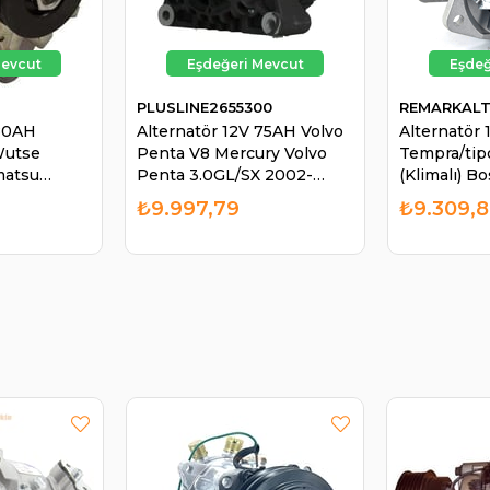
PLUSLINE2655300
REMARKALT
 80AH
Alternatör 12V 75AH Volvo
Alternatör 
Wutse
Penta V8 Mercury Volvo
Tempra/tip
matsu
Penta 3.0GL/SX 2002-
(Klimalı) B
-JCB406
3000CCM 100KW 2655300
| REMARK 
₺9.997,79
₺9.309,
tsu Loader
| PLUSLINE 2655300