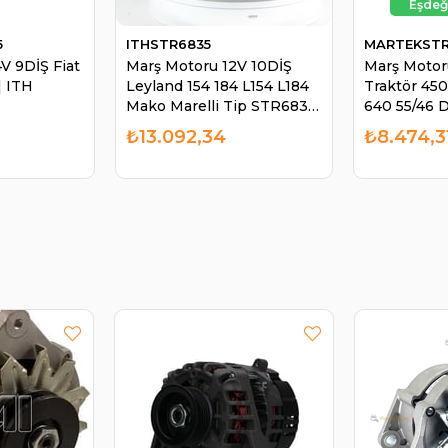
5
ITHSTR6835
MARTEKST
V 9DİŞ Fiat
Marş Motoru 12V 10DİŞ
Marş Motoru
| ITH
Leyland 154 184 L154 L184
Traktör 45
Mako Marelli Tip STR6835
640 55/46 
26279H 10MRL2414 | ITH
PD250 Dod
₺13.092,34
₺8.474,3
STR6835
Traktör ST
63217126 
STR4670