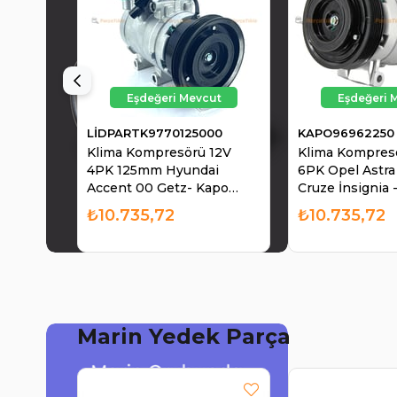
LİDPARTK9770125000
KAPO96962250
Klima Kompresörü 12V
Klima Kompres
4PK 125mm Hyundai
6PK Opel Astra
Accent 00 Getz- Kapo
Cruze İnsignia
9770125000- Hyundai
Çapı :120mm - 
₺10.735,72
₺10.735,72
Accent-getz-lantra-sonata
96962250 4201
Benzinli (00-05) | LİDPART
KAPO 9696225
K9770125000
Marin Yedek Parça