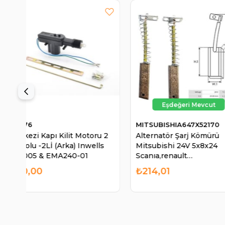
MITSUBISHIA647X52170
011875
 2
Alternatör Şarj Kömürü
Merkezi Kilit Moto
Mitsubishi 24V 5x8x24
Kablolu -5Lİ (Ön) 
Scanıa,renault
025006
TRUCK(CGF032141239
₺214,01
₺95,00
AK00090253 A647X52170
CARGO14123 Cargo 14123 |
MITSUBISHI A647X52170