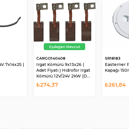
CARGO140408
SR18183
4V 7x14x25 |
Irgat Kömürü 9x13x26 (
Easterner P
Adet Fiyatı ) Hidrofor Irgat
Kapağı 150
Kömürü 12V/24V 2KW (DC
Motor) 140408 Adet |
₺274,37
₺261,84
CARGO 140408