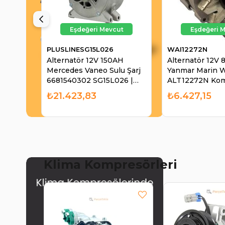
PLUSLINESG15L026
WAI12272N
Alternatör 12V 150AH
Alternatör 12V
Mercedes Vaneo Sulu Şarj
Yanmar Marin 
6681540302 SG15L026 |
ALT12272N Ko
PLUSLINE SG15L026
WA75-YANMAR
₺21.423,83
₺6.427,15
Jcb Loder Koma
| WAI 12272N
Klima Kompresörleri