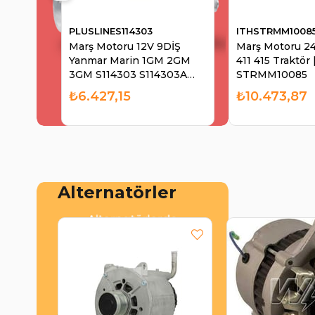
PLUSLINES114303
ITHSTRMM1008
Marş Motoru 12V 9DİŞ
Marş Motoru 24
Yanmar Marin 1GM 2GM
411 415 Traktör 
3GM S114303 S114303A
STRMM10085
STR23018N 23018N Cargo
₺6.427,15
₺10.473,87
111706 STR111706 Unıp-
STR3805 LRS01128 |
PLUSLINE S114303
Alternatörler