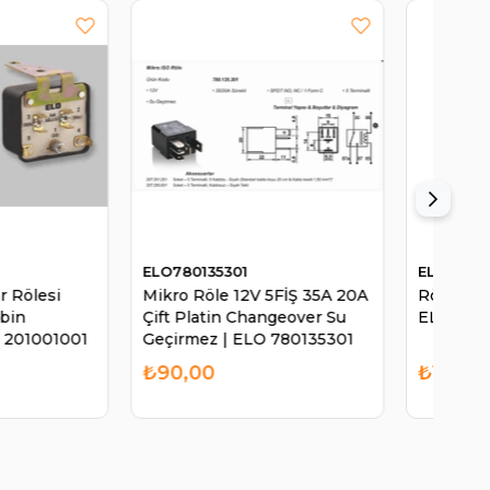
301
ELO207351251
NI
 12V 5FİŞ 35A 20A
Röle Soketi Mikro 5 Kablolu |
Ça
n Changeover Su
ELO 207351251
Ka
| ELO 780135301
NI
₺110,00
₺