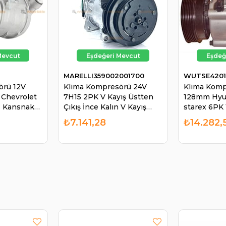
MARELLI359002001700
WUTSE4201
örü 12V
Klima Kompresörü 24V
Klima Kom
 Chevrolet
7H15 2PK V Kayış Üstten
128mm Hyun
 - Kansnak
Çıkış İnce Kalın V Kayış
starex 6P
Kapo
132mm | MARELLI
9770138171
₺7.141,28
₺14.282,
0289 |
359002001700
9770138170
0
977013A470
WUTSE 42